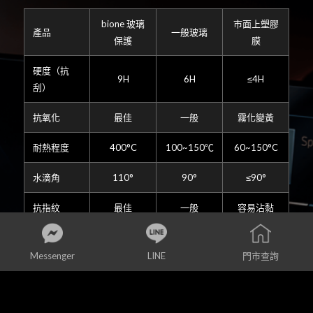
bione 玻璃
市面上塑膠
產品
一般玻璃
保護
膜
硬度（抗
9H
6H
≤4H
刮）
抗氧化
最佳
一般
霧化變黃
耐熱程度
400°C
100~150℃
60~150°C
水滴角
110°
90°
≤90°
抗指紋
最佳
一般
容易沾黏
抗污能力
8個月
1個月
無
Messenger
LINE
門市查詢
日系玻璃
陸系玻璃
透光度
88%
92%
88%