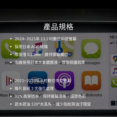
產品規格
2024~2025年 13.2 吋數位中控螢幕
採用日本 AGC 玻璃
厚度僅 0.23mm，維持靈敏觸控
出廠使用日本大金鍍膜液，增強保護效果
2021~2023年 8 吋數位中控螢幕
每片皆經 3 次強化處理
92% 高穿透率，保持螢幕清晰，還原色彩
疏水疏油 120°水滴角，減少指紋與油汙殘留