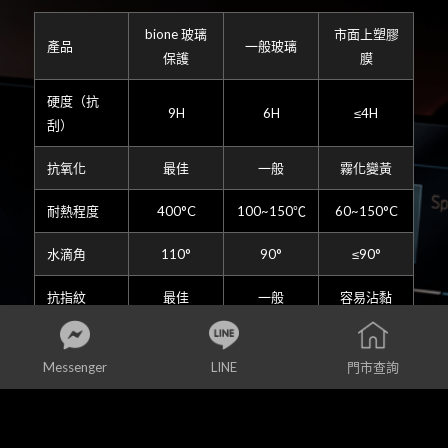
bione 玻璃
市面上塑膠
產品
一般玻璃
保護
膜
硬度（抗
9H
6H
≤4H
刮）
抗氧化
最佳
一般
霧化變黃
耐熱程度
400°C
100~150℃
60~150°C
水滴角
110°
90°
≤90°
抗指紋
最佳
一般
容易沾黏
抗污能力
8個月
1個月
無
Messenger
LINE
門市查詢
日系玻璃
陸系玻璃
透光度
88%
92%
88%