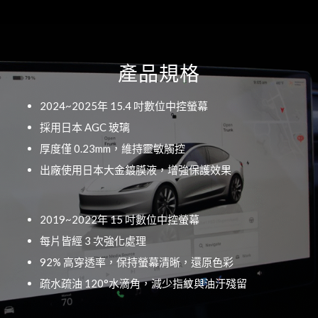
產品規格
2024~2025年 15.4 吋數位中控螢幕
採用日本 AGC 玻璃
厚度僅 0.23mm，維持靈敏觸控
出廠使用日本大金鍍膜液，增強保護效果
2019~2022年 15 吋數位中控螢幕
每片皆經 3 次強化處理
92% 高穿透率，保持螢幕清晰，還原色彩
疏水疏油 120°水滴角，減少指紋與油汙殘留