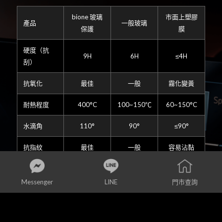
bione 玻璃
市面上塑膠
產品
一般玻璃
保護
膜
硬度（抗
9H
6H
≤4H
刮）
抗氧化
最佳
一般
霧化變黃
耐熱程度
400°C
100~150℃
60~150°C
水滴角
110°
90°
≤90°
抗指紋
最佳
一般
容易沾黏
抗污能力
8個月
1個月
無
Messenger
LINE
門市查詢
日系玻璃
陸系玻璃
透光度
88%
92%
88%