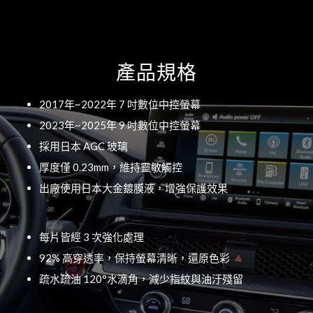
產品規格
2017年~2022年 7 吋數位中控螢幕
2023年~2025年 9 吋數位中控螢幕
採用日本 AGC 玻璃
厚度僅 0.23mm，維持靈敏觸控
出廠使用日本大金鍍膜液，增強保護效果
每片皆經 3 次強化處理
92% 高穿透率，保持螢幕清晰，還原色彩
疏水疏油 120°水滴角，減少指紋與油汙殘留